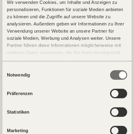
Wir verwenden Cookies, um Inhalte und Anzeigen zu
personalisieren, Funktionen für soziale Medien anbieten
zu können und die Zugriffe auf unsere Website zu
analysieren. Außerdem geben wir Informationen zu Ihrer
Verwendung unserer Website an unsere Partner für
soziale Medien, Werbung und Analysen weiter. Unsere
Partner führen diese Informationen möglicherweise mit
29.03.2026 - Sonne
weiteren Daten zusammen, die Sie ihnen bereitgestellt
haben oder die sie im Rahmen Ihrer Nutzung der Dienste
Frühlingserwachen im FORESTIS
gesammelt haben.
Einwilligungsauswahl
Mit den ersten warmen Sonnenstrahlen verändert sich die Stille
Notwendig
der Berge. Der Schnee zieht sich langsam in höhere Lagen
zurück, Wasser beginnt wieder zu fließen, und die Wälder rund
um das FORESTIS erwachen in ihrem eigenen, ruhigen
Präferenzen
Rhythmus. Seit jeher wurde dieser Moment im Jahreskreis als
besondere Schwelle wahrgenommen.
Statistiken
Mehr erfahren
Marketing