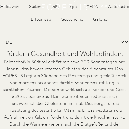
Forestis
Menü
Anfrage
Buchen
Hideaway
Suiten
Villa
Spa
YERA
Waldküche
Wasser
Luft
Sonne
Klima
Erlebnisse
Gutscheine
Galerie
Die Sonne ist das Element des Glücks und
der Lebensfreude. Die zahlreichen
Sonnenstunden in den Südtiroler Alpen
fördern Gesundheit und Wohlbefinden.
Palmschoß in Südtirol gehört mit etwa 300 Sonnentagen pro
Jahr zu den bevorzugtesten Gebieten des Alpenraums. Das
FORESTIS liegt am Südhang des Plosebergs und genießt somit
von morgens bis abends direkte Sonneneinstrahlung in
sämtlichen Räumen. Die Sonne wirkt sich auf Körper und Geist
äußerst positiv aus. Beim Sonnenbaden reduziert sich
nachweislich das Cholesterin im Blut. Dies sorgt für die
Freisetzung des essentiellen Vitamins D, das wiederum die
Aufnahme von Kalzium fördert und damit die Knochen stärkt.
Durch die Wärme erweitern sich die Blutgefäße, und der