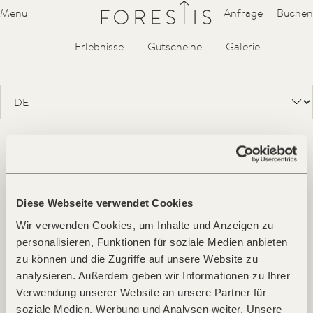
Forestis
Menü
Anfrage
Buchen
Hideaway
Suiten
Villa
Spa
YERA
Waldküche
Erlebnisse
Gutscheine
Galerie
Penthouse
Tower Suite
Suite
Room
Wissenswertes
Wissenswertes
Adults only ab 14 Jahren
Im FORESTIS ist ein Aufenthalt ab 14 Jahren möglich.
Anzahlung
Apothekenservice
Diese Webseite verwendet Cookies
Check-in, Check-out
Wir verwenden Cookies, um Inhalte und Anzeigen zu
Hunde
personalisieren, Funktionen für soziale Medien anbieten
Late Check-out
zu können und die Zugriffe auf unsere Website zu
Nichtraucherhotel
analysieren. Außerdem geben wir Informationen zu Ihrer
Ortstaxe
Verwendung unserer Website an unsere Partner für
Parken
soziale Medien, Werbung und Analysen weiter. Unsere