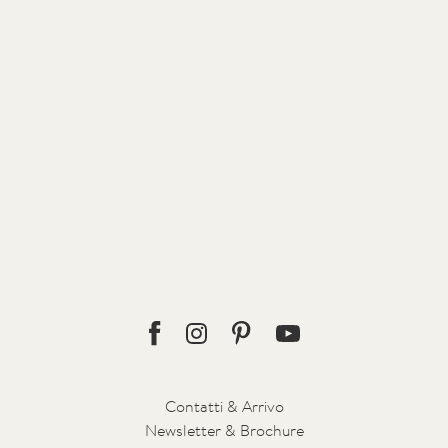
raggio riservate agli elicotteri. Con piacere organizzeremo il serv
stazione ferroviaria, all’aeroporto o nel luogo che desiderate. Entr
 di inviare un’e-mail a
concierge@forestis.it
.
Facebook
Instagram
Pinterest
Youtube
Contatti & Arrivo
Newsletter & Brochure