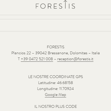
Forestis
Villa
Spa
YERA
La Cucina del bosco
Esperienz
Contatti & Arrivo
osco, offrendo una vista spettacolare sulle Dolomiti, Patrimonio m
ndio meridionale della Plose e dista 18 km dalla città di Bressano
FORESTIS
Plancios 22 – 39042 Bressanone, Dolomites – Italia
T
+39 0472 521 008
–
reception@forestis.it
LE NOSTRE COORDINATE GPS
Latitudine: 46.68158
Longitudine: 11.70924
Google Map
IL NOSTRO PLUS CODE