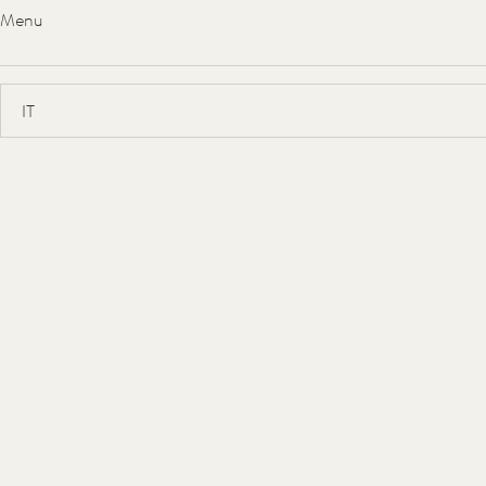
Menu
Hideaway
Suite
Il FORESTIS si erge a 1.800 m d’altitudine tra i rami verdi del b
pe