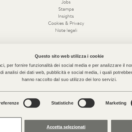
Jobs
Stampa
Insights
Cookies & Privacy
Note legali
Questo sito web utilizza i cookie
, per fornire funzionalità dei social media e per analizzare il no
o di analisi dei dati web, pubblicità e social media, i quali potreb
FORESTIS — Plancios 22 — 39042 Bressanone, Dolomiti — Italia
hanno raccolto dal suo utilizzo dei loro servizi.
T +39 0472 521 008 —
hide@forestis.it
referenze
Statistiche
Marketing
Accetta selezionati