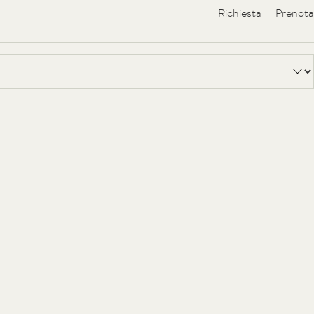
Richiesta
Prenota
e
Buoni
Galleria
ondiale dell’UNESCO. La piccola località di Plancios è situata sul
ne.